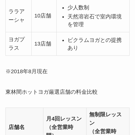
少人数制
ララア
10店舗
天然溶岩石で室内環境
ーシャ
を管理
ヨガプ
ビクラムヨガとの提携
13店舗
あり
ラス
※2018年8月現在
東林間ホットヨガ厳選店舗の料金比較
無制限レッス
月4回レッスン
ン
店舗名
（全営業時
（全営業時