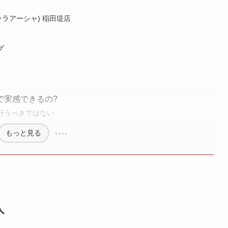
(ララアーシャ) 稲田堤店
グ
で実感できるの?
行うべきではない
もっと見る
人