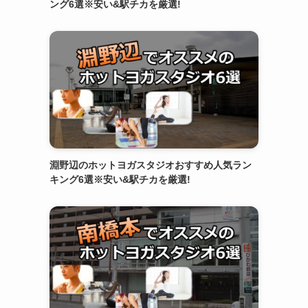
ング6選※安い&駅チカを厳選!
淵野辺のホットヨガスタジオおすすめ人気ラン
キング6選※安い&駅チカを厳選!