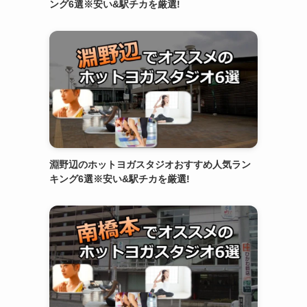
ング6選※安い&駅チカを厳選!
淵野辺のホットヨガスタジオおすすめ人気ラン
キング6選※安い&駅チカを厳選!