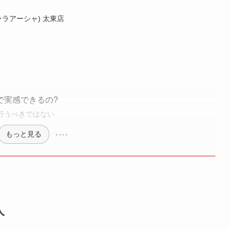
(ララアーシャ) 太東店
で実感できるの?
行うべきではない
もっと見る
人