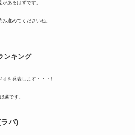
見があるはずです。
読み進めてくださいね。
ランキング
オを発表します・・・!
気3選です。
ラバ)