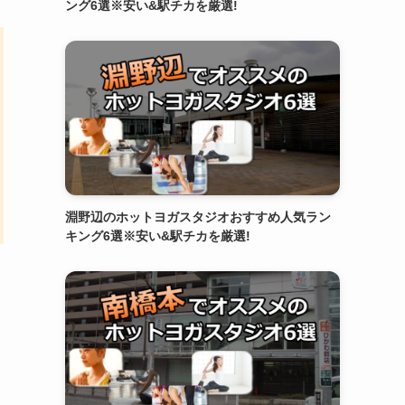
ング6選※安い&駅チカを厳選!
淵野辺のホットヨガスタジオおすすめ人気ラン
キング6選※安い&駅チカを厳選!