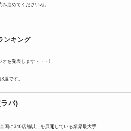
読み進めてくださいね。
ランキング
オを発表します・・・!
気3選です。
ラバ)
全国に340店舗以上を展開している業界最大手