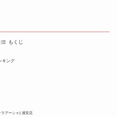
もくじ
ンキング
(ララアーシャ) 浦安店