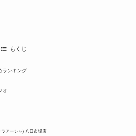
もくじ
めランキング
ジオ
(ララアーシャ) 八日市場店