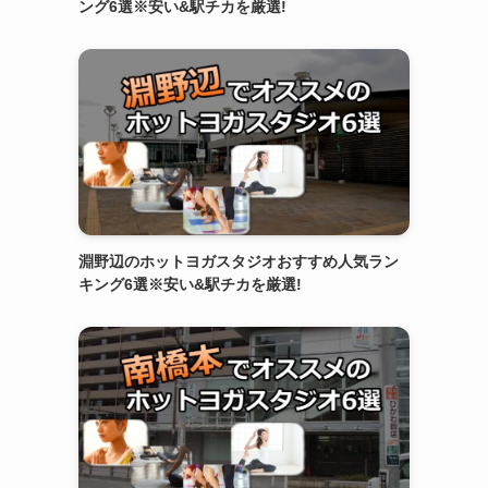
ング6選※安い&駅チカを厳選!
淵野辺のホットヨガスタジオおすすめ人気ラン
キング6選※安い&駅チカを厳選!