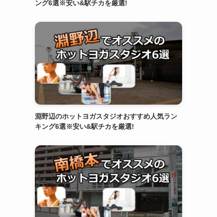
ング6選※安い&駅チカを厳選!
淵野辺のホットヨガスタジオおすすめ人気ラン
キング6選※安い&駅チカを厳選!