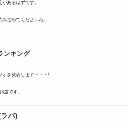
見があるはずです。
読み進めてくださいね。
ランキング
オを発表します・・・!
気3選です。
ラバ)