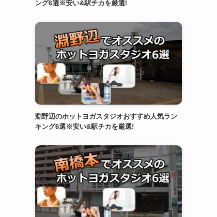
ング6選※安い&駅チカを厳選!
淵野辺のホットヨガスタジオおすすめ人気ラン
キング6選※安い&駅チカを厳選!