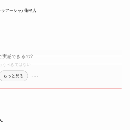
(ララアーシャ) 蓮根店
で実感できるの?
行うべきではない
もっと見る
人