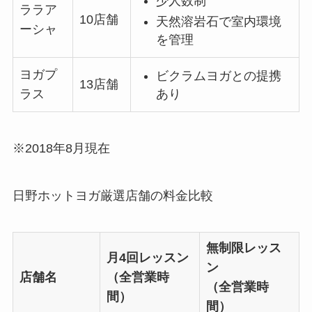
少人数制
ララア
10店舗
天然溶岩石で室内環境
ーシャ
を管理
ヨガプ
ビクラムヨガとの提携
13店舗
あり
ラス
※2018年8月現在
日野ホットヨガ厳選店舗の料金比較
無制限レッス
月4回レッスン
ン
店舗名
（全営業時
（全営業時
間）
間）