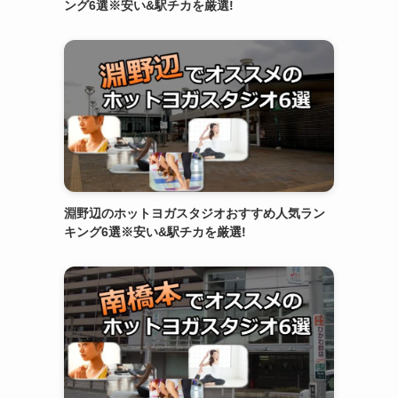
ング6選※安い&駅チカを厳選!
淵野辺のホットヨガスタジオおすすめ人気ラン
キング6選※安い&駅チカを厳選!