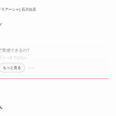
(ララアーシャ) 石川台店
グ
で実感できるの?
行うべきではない
もっと見る
人