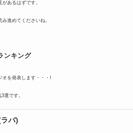
見があるはずです。
読み進めてくださいね。
ランキング
オを発表します・・・!
気3選です。
ラバ)