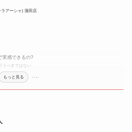
(ララアーシャ) 蒲田店
で実感できるの?
行うべきではない
もっと見る
人