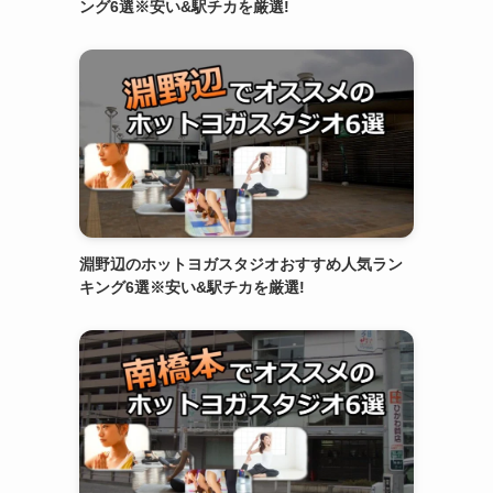
ング6選※安い&駅チカを厳選!
淵野辺のホットヨガスタジオおすすめ人気ラン
キング6選※安い&駅チカを厳選!