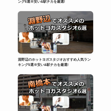
ング6選※安い&駅チカを厳選!
淵野辺のホットヨガスタジオおすすめ人気ラン
キング6選※安い&駅チカを厳選!