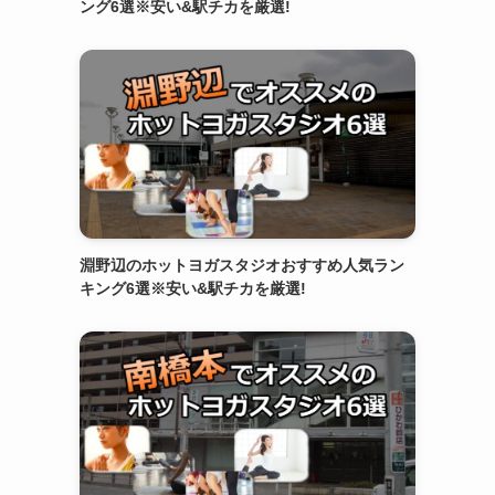
ング6選※安い&駅チカを厳選!
淵野辺のホットヨガスタジオおすすめ人気ラン
キング6選※安い&駅チカを厳選!