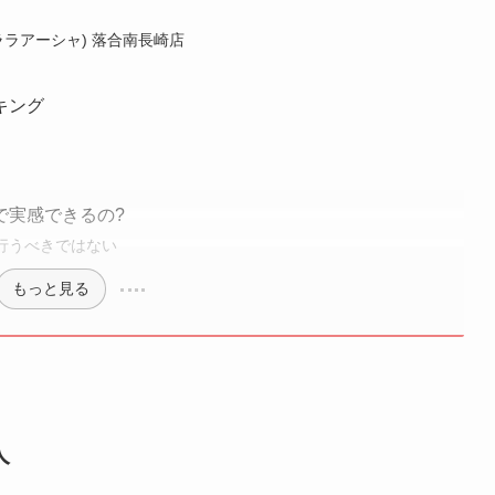
(ララアーシャ) 落合南長崎店
キング
で実感できるの?
行うべきではない
もっと見る
人