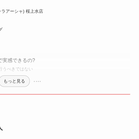
(ララアーシャ) 桜上水店
グ
で実感できるの?
行うべきではない
もっと見る
人