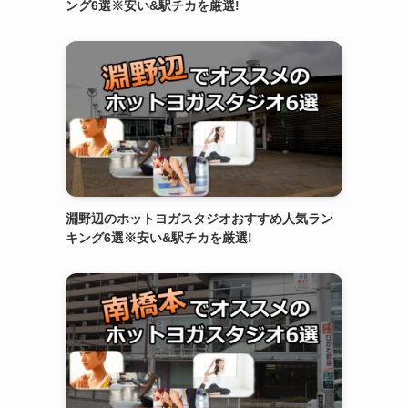
ング6選※安い&駅チカを厳選!
淵野辺のホットヨガスタジオおすすめ人気ラン
キング6選※安い&駅チカを厳選!