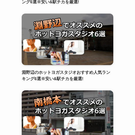
ング6選※安い&駅チカを厳選!
淵野辺のホットヨガスタジオおすすめ人気ラン
キング6選※安い&駅チカを厳選!