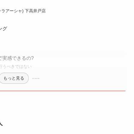
(ララアーシャ) 下高井戸店
ング
で実感できるの?
行うべきではない
もっと見る
人