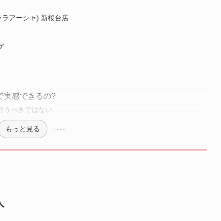
(ララアーシャ) 新桜台店
グ
で実感できるの?
行うべきではない
もっと見る
人