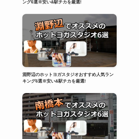
ング6選※安い&駅チカを厳選!
淵野辺のホットヨガスタジオおすすめ人気ラン
キング6選※安い&駅チカを厳選!