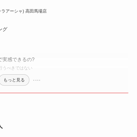
(ララアーシャ) 高田馬場店
ング
で実感できるの?
行うべきではない
もっと見る
人