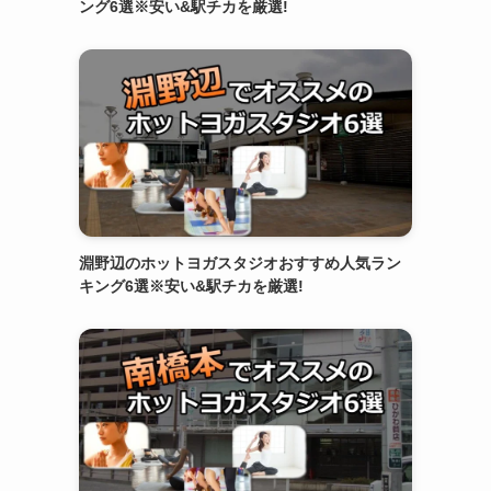
ング6選※安い&駅チカを厳選!
淵野辺のホットヨガスタジオおすすめ人気ラン
キング6選※安い&駅チカを厳選!