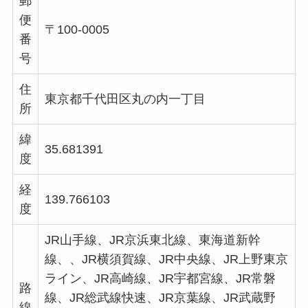
郵
便
〒100-0005
番
号
住
東京都千代田区丸の内一丁目
所
緯
35.681391
度
経
139.766103
度
JR山手線、JR京浜東北線、東海道新幹
線、、JR横須賀線、JR中央線、JR上野東京
ライン、JR高崎線、JR宇都宮線、JR常磐
路
線、JR総武線快速、JR京葉線、JR武蔵野
線