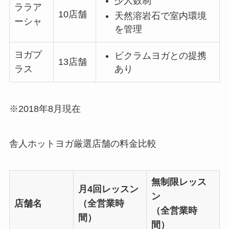
少人数制
ララア
10店舗
天然溶岩石で室内環境
ーシャ
を管理
ヨガプ
ビクラムヨガとの提携
13店舗
あり
ラス
※2018年8月現在
舎人ホットヨガ厳選店舗の料金比較
無制限レッス
月4回レッスン
ン
店舗名
（全営業時
（全営業時
間）
間）