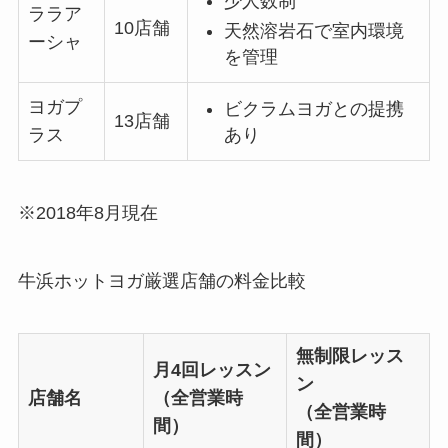
少人数制
ララア
10店舗
天然溶岩石で室内環境
ーシャ
を管理
ヨガプ
ビクラムヨガとの提携
13店舗
あり
ラス
※2018年8月現在
牛浜ホットヨガ厳選店舗の料金比較
無制限レッス
月4回レッスン
ン
店舗名
（全営業時
（全営業時
間）
間）